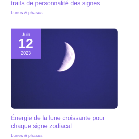
traits de personnalité des signes
Lunes & phases
Juin
12
2023
Énergie de la lune croissante pour
chaque signe zodiacal
Lunes & phases