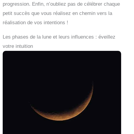
progression. Enfin, n’oubliez pas de célébrer chaque
petit succès que vous réalisez en chemin vers la
réalisation de vos intentions !
Les phases de la lune et leurs influences : éveillez
votre intuition