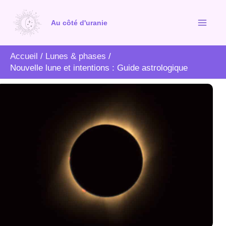
Aller
R
au
Au côté d'uranie
e
contenu
c
Accueil
Lunes & phases
h
Nouvelle lune et intentions : Guide astrologique
e
r
c
h
e
r