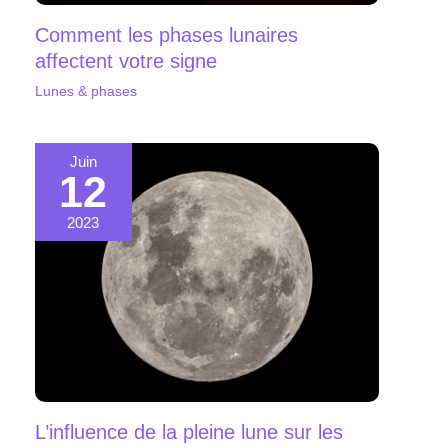
Comment les phases lunaires
affectent votre signe
Lunes & phases
Juin
12
2023
L’influence de la pleine lune sur les