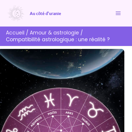
Aller
R
au
Au côté d'uranie
e
contenu
c
Accueil
Amour & astrologie
h
Compatibilité astrologique : une réalité ?
e
r
c
h
e
r